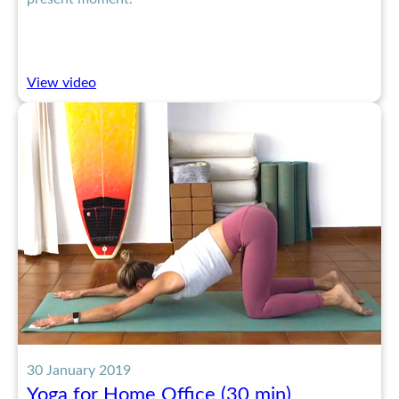
:
View video
10
min
Grounding
Meditation
30 January 2019
Yoga for Home Office (30 min)