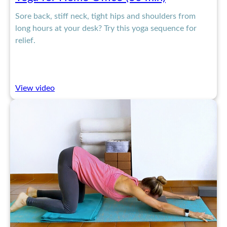
Sore back, stiff neck, tight hips and shoulders from
long hours at your desk? Try this yoga sequence for
relief.
:
View video
Yoga
for
Home
Office
(30
min)