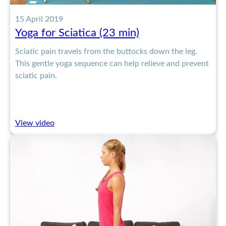
15 April 2019
Yoga for Sciatica (23 min)
Sciatic pain travels from the buttocks down the leg.
This gentle yoga sequence can help relieve and prevent
sciatic pain.
:
View video
Yoga
for
Sciatica
(23
min)