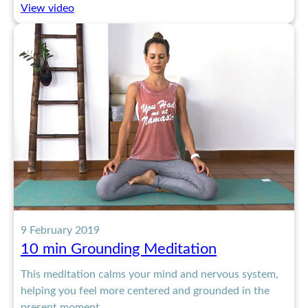
:
View video
Yin
Yoga
for
Lung
&
Large
Intestine
Meridians
(60
min)
9 February 2019
10 min Grounding Meditation
This meditation calms your mind and nervous system,
helping you feel more centered and grounded in the
present moment.